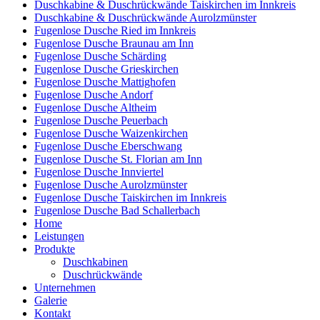
Duschkabine & Duschrückwände Taiskirchen im Innkreis
Duschkabine & Duschrückwände Aurolzmünster
Fugenlose Dusche Ried im Innkreis
Fugenlose Dusche Braunau am Inn
Fugenlose Dusche Schärding
Fugenlose Dusche Grieskirchen
Fugenlose Dusche Mattighofen
Fugenlose Dusche Andorf
Fugenlose Dusche Altheim
Fugenlose Dusche Peuerbach
Fugenlose Dusche Waizenkirchen
Fugenlose Dusche Eberschwang
Fugenlose Dusche St. Florian am Inn
Fugenlose Dusche Innviertel
Fugenlose Dusche Aurolzmünster
Fugenlose Dusche Taiskirchen im Innkreis
Fugenlose Dusche Bad Schallerbach
Home
Leistungen
Produkte
Duschkabinen
Duschrückwände
Unternehmen
Galerie
Kontakt